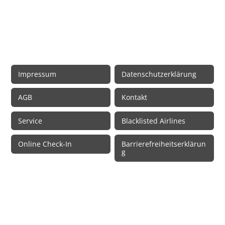
Rechtliche Informationen
Impressum
Datenschutzerklärung
AGB
Kontakt
Service
Blacklisted Airlines
Online Check-In
Barrierefreiheitserklärun
g
© 2026 • Schmetterling