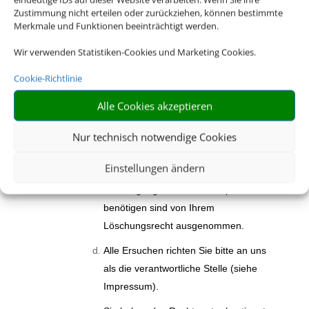
Daten zu verlangen, wenn die
Zustimmung nicht erteilen oder zurückziehen, können bestimmte
Merkmale und Funktionen beeinträchtigt werden.
gesetzlichen Voraussetzungen
vorliegen. Bitte beachten Sie, dass Ihr
Wir verwenden Statistiken-Cookies und Marketing Cookies.
Löschungsrecht Einschränkungen
Cookie-Richtlinie
unterliegen kann. Zum Beispiel müssen
bzw. dürfen wir keine Daten löschen,
Alle Cookies akzeptieren
die wir aufgrund gesetzlicher
Nur technisch notwendige Cookies
Aufbewahrungsfristen noch weiter
vorhalten müssen. Auch Daten, die wir
Einstellungen ändern
zur Geltendmachung, Ausübung oder
Verteidigung von Rechtsansprüchen
benötigen sind von Ihrem
Löschungsrecht ausgenommen.
Alle Ersuchen richten Sie bitte an uns
als die verantwortliche Stelle (siehe
Impressum).