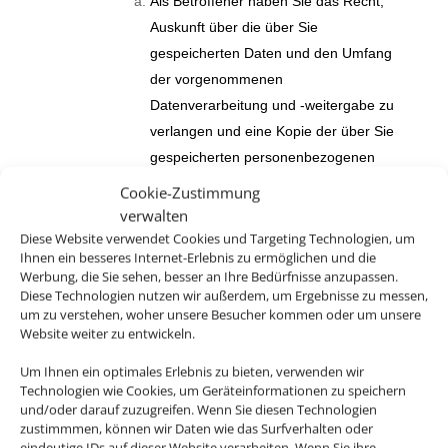
Als Betroffener haben Sie das Recht,
Auskunft über die über Sie
gespeicherten Daten und den Umfang
der vorgenommenen
Datenverarbeitung und -weitergabe zu
verlangen und eine Kopie der über Sie
gespeicherten personenbezogenen
Daten zu erhalten.
Cookie-Zustimmung
verwalten
Außerdem haben das Recht,
Diese Website verwendet Cookies und Targeting Technologien, um
unverzüglich die Berichtigung Sie
Ihnen ein besseres Internet-Erlebnis zu ermöglichen und die
betreffender unrichtiger sowie die
Werbung, die Sie sehen, besser an Ihre Bedürfnisse anzupassen.
Diese Technologien nutzen wir außerdem, um Ergebnisse zu messen,
Vervollständigung unvollständiger über
um zu verstehen, woher unsere Besucher kommen oder um unsere
Sie gespeicherter personenbezogener
Website weiter zu entwickeln.
Daten zu verlangen.
Um Ihnen ein optimales Erlebnis zu bieten, verwenden wir
Sie haben weiterhin das Recht, die
Technologien wie Cookies, um Geräteinformationen zu speichern
und/oder darauf zuzugreifen. Wenn Sie diesen Technologien
unverzügliche Löschung der über Sie
zustimmmen, können wir Daten wie das Surfverhalten oder
gespeicherten personenbezogenen
eindeutige IDs auf dieser Website verarbeiten. Wenn Sie ihre